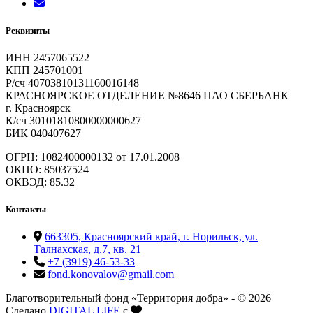
Реквизиты
ИНН 2457065522
КПП 245701001
Р/сч 40703810131160016148
КРАСНОЯРСКОЕ ОТДЕЛЕНИЕ №8646 ПАО СБЕРБАНК
г. Красноярск
К/сч 30101810800000000627
БИК 040407627
ОГРН: 1082400000132 от 17.01.2008
ОКПО: 85037524
ОКВЭД: 85.32
Контакты
663305, Красноярский край, г. Норильск, ул.
Талнахская, д.7, кв. 21
+7 (3919) 46-53-33
fond.konovalov@gmail.com
Благотворительный фонд «Территория добра» - © 2026
Сделано
DIGITAL LIFE
с