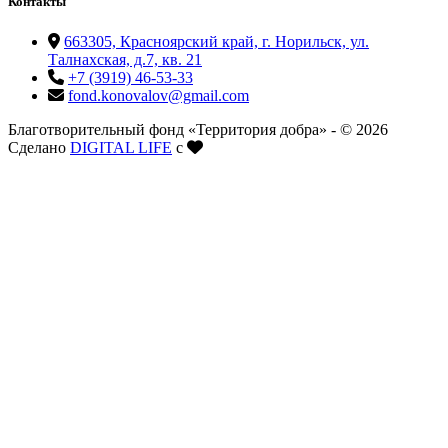
Контакты
663305, Красноярский край, г. Норильск, ул.
Талнахская, д.7, кв. 21
+7 (3919) 46-53-33
fond.konovalov@gmail.com
Благотворительный фонд «Территория добра» - © 2026
Сделано
DIGITAL LIFE
с