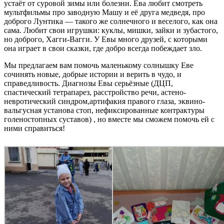
устаёт от суровой зимы или болезни. Ева любит смотреть
мультфильмы про заводную Машу и её друга медведя, про
доброго Лунтика — такого же солнечного и веселого, как она
сама. Любит свои игрушки: куклы, мишки, зайки и зубастого,
но доброго, Хагги-Вагги. У Евы много друзей, с которыми
она играет в свои сказки, где добро всегда побеждает зло.
Мы предлагаем вам помочь маленькому солнышку Еве
сочинять новые, добрые истории и верить в чудо, и
справедливость. Диагнозы Евы серьёзные (ДЦП,
спастический тетрапарез, расстройство речи, астено-
невротический синдром,артифакия правого глаза, эквино-
вальгусная установа стоп, нефиксированные контрактуры
голеностопных суставов) , но вместе мы сможем помочь ей с
ними справиться!