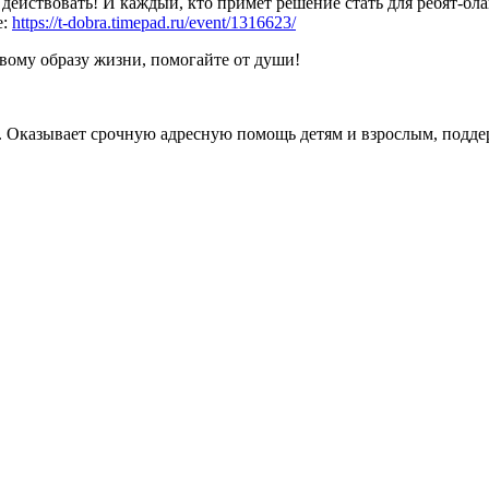
 действовать! И каждый, кто примет решение стать для ребят-бл
е:
https://t-dobra.timepad.ru/event/1316623/
ому образу жизни, помогайте от души!
Оказывает срочную адресную помощь детям и взрослым, поддерж