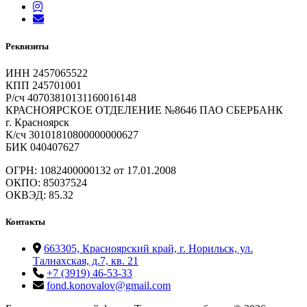
Реквизиты
ИНН 2457065522
КПП 245701001
Р/сч 40703810131160016148
КРАСНОЯРСКОЕ ОТДЕЛЕНИЕ №8646 ПАО СБЕРБАНК
г. Красноярск
К/сч 30101810800000000627
БИК 040407627
ОГРН: 1082400000132 от 17.01.2008
ОКПО: 85037524
ОКВЭД: 85.32
Контакты
663305, Красноярский край, г. Норильск, ул.
Талнахская, д.7, кв. 21
+7 (3919) 46-53-33
fond.konovalov@gmail.com