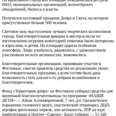
НКО, муниципальных организаций, волонтёрских
объединений, бизнеса и власти.
Получился настоящий праздник Добра и Света, на котором
присутствовало больше 500 человек.
Световое шоу, выступление лучших творческих коллективов
города, благотворительная ярмарка и мастер-классы по
изготовлению игрушек новогодней тематики были интересны
и взрослым, и детям. На площадке царила особенная
атмосфера. Люди улыбались, радовались, с удовольствием
участвовали во всех активностях, знакомились.
Благотворительные организации, принявшие участие в
Фестивале, смогли привлечь средства на реализацию своих
благотворительных программ, а всем гостям была дана
возможность стать для кого-то добрым волшебником и
благотворителем.
Фонд «Территория добра» на Фестивале собирал средства для
маленькой благополучательницы по программе «НАШИ
ДЕТИ» — Айши Аллахвереновой, 7 лет, д\з: Органическое
поражение головного мозга, спастический тетрапарез, ДЦП,
атрофия зрительных нервов, эпи-активность, ЗПР на курс
реабилитации в Центре «Сакура». Было собрано — 51 240