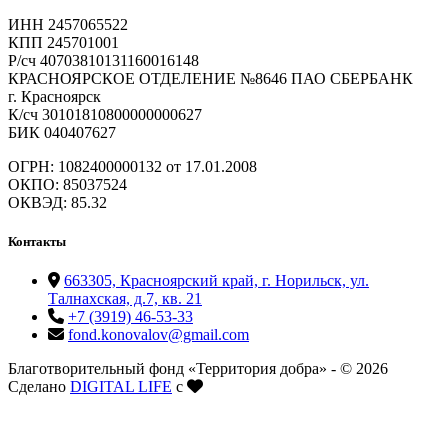
ИНН 2457065522
КПП 245701001
Р/сч 40703810131160016148
КРАСНОЯРСКОЕ ОТДЕЛЕНИЕ №8646 ПАО СБЕРБАНК
г. Красноярск
К/сч 30101810800000000627
БИК 040407627
ОГРН: 1082400000132 от 17.01.2008
ОКПО: 85037524
ОКВЭД: 85.32
Контакты
663305, Красноярский край, г. Норильск, ул.
Талнахская, д.7, кв. 21
+7 (3919) 46-53-33
fond.konovalov@gmail.com
Благотворительный фонд «Территория добра» - © 2026
Сделано
DIGITAL LIFE
с