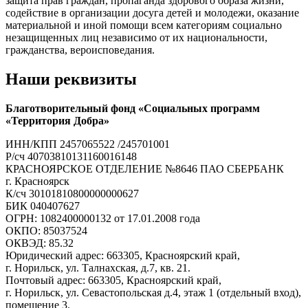
защита прав граждан, пропаганда здорового образа жизни,
содействие в организации досуга детей и молодежи, оказание
материальной и иной помощи всем категориям социально
незащищенных лиц независимо от их национальности,
гражданства, вероисповедания.
Наши реквизиты
Благотворительный фонд «Социальных программ
«Территория Добра»
ИНН/КПП 2457065522 /245701001
Р/сч 40703810131160016148
КРАСНОЯРСКОЕ ОТДЕЛЕНИЕ №8646 ПАО СБЕРБАНК
г. Красноярск
К/сч 30101810800000000627
БИК 040407627
ОГРН: 1082400000132 от 17.01.2008 года
ОКПО: 85037524
ОКВЭД: 85.32
Юридический адрес: 663305, Красноярский край,
г. Норильск, ул. Талнахская, д.7, кв. 21.
Почтовый адрес: 663305, Красноярский край,
г. Норильск, ул. Севастопольская д.4, этаж 1 (отдельный вход),
помещение 3.